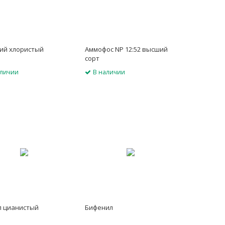
ий хлористый
Аммофос NP 12:52 высший
сорт
аличии
В наличии
л цианистый
Бифенил