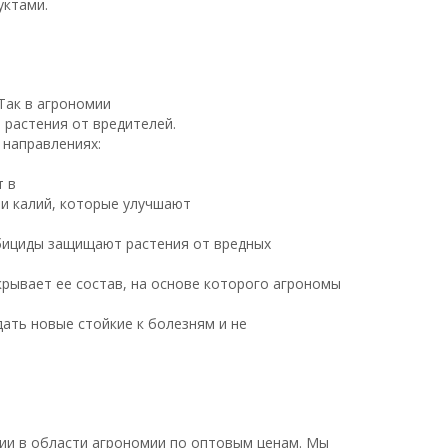
уктами.
Так в агрономии
 растения от вредителей.
 направлениях:
т в
 и калий, которые улучшают
рбициды защищают растения от вредных
крывает ее состав, на основе которого агрономы
дать новые стойкие к болезням и не
ии в области агрономии по оптовым ценам. Мы