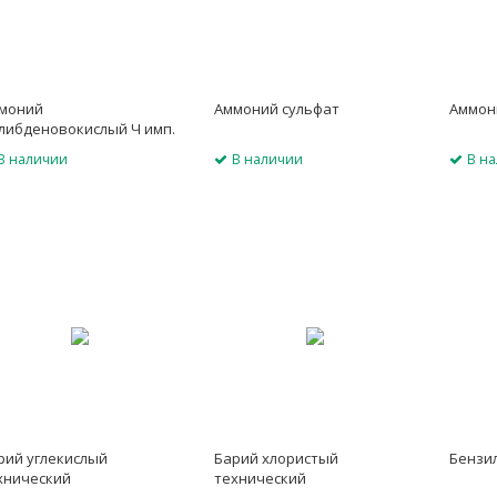
моний
Аммоний сульфат
Аммон
либденовокислый Ч имп.
В наличии
В наличии
В н
рий углекислый
Барий хлористый
Бензи
хнический
технический