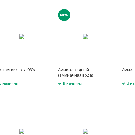
NEW
отная кислота 98%
Аммиак водный
Аммиа
(аммиачная вода)
В наличии
В наличии
В н