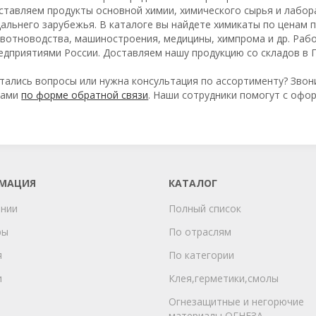
ставляем продукты основной химии, химического сырья и лабо
дальнего зарубежья. В каталоге вы найдете химикаты по ценам 
вотноводства, машиностроения, медицины, химпрома и др. Рабо
едприятиями России. Доставляем нашу продукцию со складов в 
тались вопросы или нужна консультация по ассортименту? Звони
нами
по форме обратной связи
. Наши сотрудники помогут с офо
МАЦИЯ
КАТАЛОГ
ании
Полный список
ры
По отраслям
я
По категории
и
Клея,герметики,смолы
Огнезащитные и негорючие
материалы ОГНЕЗА