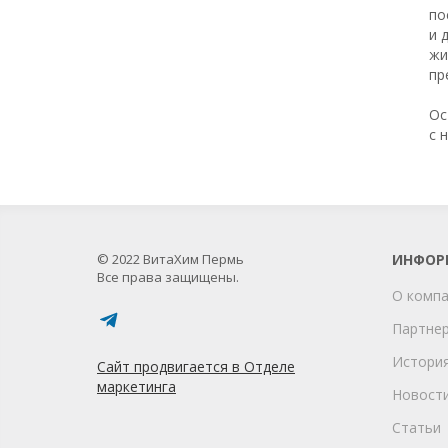
по
и 
жи
пр
Ос
с 
© 2022 ВитаХим Пермь
ИНФОР
Все права защищены.
О комп
Партне
Истори
Сайт продвигается в Отделе
маркетинга
Новост
Статьи