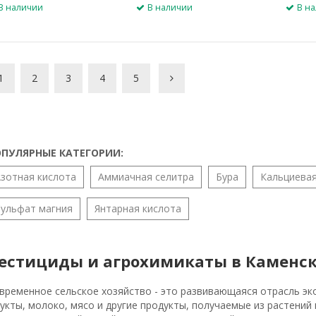
В наличии
В наличии
В н
1
2
3
4
5
ПУЛЯРНЫЕ КАТЕГОРИИ:
Азотная кислота
Аммиачная селитра
Бура
Кальциевая
Сульфат магния
Янтарная кислота
естициды и агрохимикаты в Каменс
временное сельское хозяйство - это развивающаяся отрасль эк
укты, молоко, мясо и другие продукты, получаемые из растений