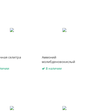
чная селитра
Аммоний
молибденовокислый
аличии
В наличии