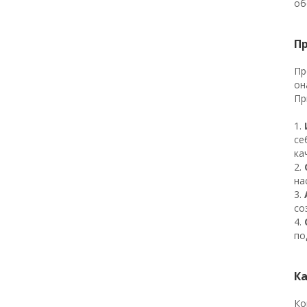
об
П
Пр
он
Пр
1.
се
ка
2.
на
3.
со
4.
по
К
Ко