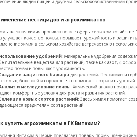
еспечении людей пищей и другими сельскохозяйственными прод
рименение пестицидов и агрохимикатов
омышленная химия проникла во все сферы сельском хозяйстве. 
а улучшает качество почвы, повышает урожайность и защитить
именение химии в сельском хозяйстве встречается в нескольких
Использование удобрений
: Минеральные удобрения содержа
бе питательные вещества для растений, такие как азот, фосфор
чество почвы и повышают урожайность.
Создание защитного барьера
для растений: Пестициды и ге
секомых, болезней и сорняков, что помогает сохранить урожай.
Анализ и исследование почвы
: Химический анализ почвы рас
здают комфортные условия для роста и развития растений.
Селекция новых сортов растений
: Здесь химия помогает соз
ддающиеся вредителям сорта растений.
ак купить агрохимикаты в ГК Витахим?
мпания Витахим в Перми предлагает товары промышленной хим