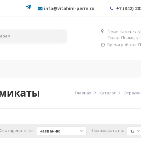
info@vitahim-perm.ru
+7 (342) 20
Офис: Каменск-У
Склад: Пермь, у
Время работы: Пн-
слям
По категориям
ОГНЕЗА
Фос
имикаты
Главная
Каталог
Отрасли
Сортировать по:
Показывать по:
названию
12