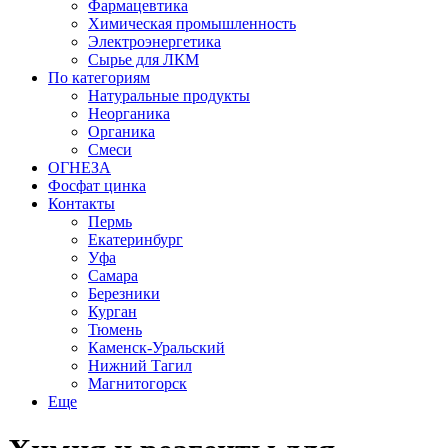
Фармацевтика
Химическая промышленность
Электроэнергетика
Сырье для ЛКМ
По категориям
Натуральные продукты
Неорганика
Органика
Смеси
ОГНЕЗА
Фосфат цинка
Контакты
Пермь
Екатеринбург
Уфа
Самара
Березники
Курган
Тюмень
Каменск-Уральский
Нижний Тагил
Магнитогорск
Еще