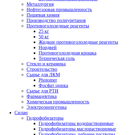
Металлургия
Нефтегазовая промышленность
Пищевая химия
Производство полиуретанов
Противогололедные реагенты
25 кг
50 кг
Жидкие противогололедные реагенты
Нордвей
Противогололедная крошка
Техническая соль
Стекло и керамика
Строительство
Сырье для ЛКМ
Photomer
Фосфат цинка
Сырье для РТИ
Фармацевтика
Химическая промышленность
Электроэнергетика
Силан
Гидрофобизаторы
Гидрофобизаторы водорастворимые
Гидрофобизаторы маслорастворимые
Гидрофобизаторы, рабочие растворы