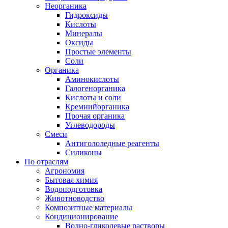
Неорганика
Гидроксиды
Кислоты
Минералы
Оксиды
Простые элементы
Соли
Органика
Аминокислоты
Галогенорганика
Кислоты и соли
Кремнийорганика
Прочая органика
Углеводороды
Смеси
Антигололедные реагенты
Силиконы
По отраслям
Агрономия
Бытовая химия
Водоподготовка
Животноводство
Композитные материалы
Кондиционирование
Водно-гликолевые растворы