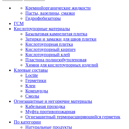
Кремнийорганические жидкости
Пасты, вазелины, смазки
Гидрофобизаторы
ГСМ
Кислотоупорные материалы
Базальтовая камнелитая плитка
Затирки и замазки для швов плитки
Кислотоупорная плитка
Кислотоупорный кирпич
Кислотоупорный клей
Пластина полиизобутиленовая
Химия для кислотоупорных изделий
Клеевые составы
Loctite
Герметики
Клеи
Компаунды
Смолы
Огнезащитные и негорючие материалы
Кабельная проходка
Муфта противопожарная
Огнезащитный терморасширяющийся герметик
По категории
Натуральные продукты