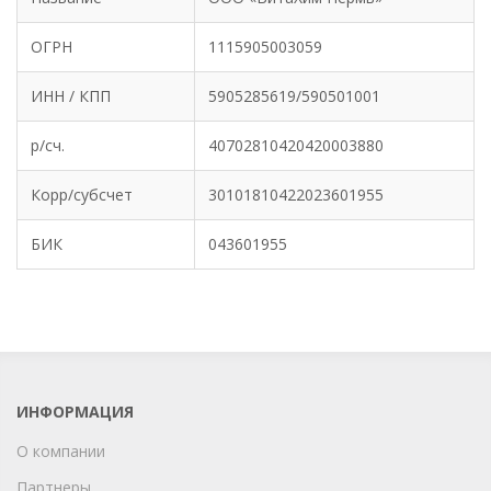
ОГРН
1115905003059
ИНН / КПП
5905285619/590501001
р/сч.
40702810420420003880
Корр/субсчет
30101810422023601955
БИК
‎043601955
ИНФОРМАЦИЯ
О компании
Партнеры