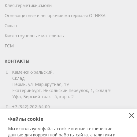
Клея,герметики,смолы
Огнезащитные и негорючие материалы ОГНЕЗА
Силан
Кислотоупорные материалы
ГСМ
КОНТАКТЫ
Каменск-Уральский,
Склад:
Пермь, ул. Маршрутная, 19
Екатеринбург, Никольский переулок, 1, склад 9
Уфа, Бирский тракт 5, корп. 2
+7 (342) 202-64-00
info@vitahim-perm.ru
Файлы cookie
ООО «ВитаХим Пермь»
Мы используем файлы cookie и иные технические
ОГРН: 1115905003059
данные для корректной работы сайта, аналитики и