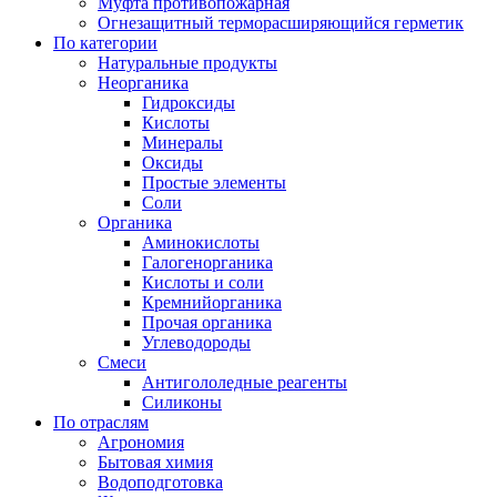
Муфта противопожарная
Огнезащитный терморасширяющийся герметик
По категории
Натуральные продукты
Неорганика
Гидроксиды
Кислоты
Минералы
Оксиды
Простые элементы
Соли
Органика
Аминокислоты
Галогенорганика
Кислоты и соли
Кремнийорганика
Прочая органика
Углеводороды
Смеси
Антигололедные реагенты
Силиконы
По отраслям
Агрономия
Бытовая химия
Водоподготовка