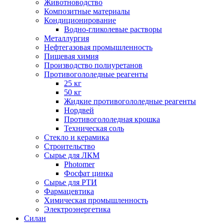
Животноводство
Композитные материалы
Кондиционирование
Водно-гликолевые растворы
Металлургия
Нефтегазовая промышленность
Пищевая химия
Производство полиуретанов
Противогололедные реагенты
25 кг
50 кг
Жидкие противогололедные реагенты
Нордвей
Противогололедная крошка
Техническая соль
Стекло и керамика
Строительство
Сырье для ЛКМ
Photomer
Фосфат цинка
Сырье для РТИ
Фармацевтика
Химическая промышленность
Электроэнергетика
Силан