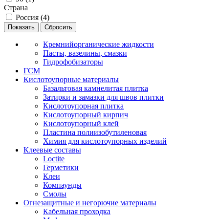
Страна
Россия (
4
)
Кремнийорганические жидкости
Пасты, вазелины, смазки
Гидрофобизаторы
ГСМ
Кислотоупорные материалы
Базальтовая камнелитая плитка
Затирки и замазки для швов плитки
Кислотоупорная плитка
Кислотоупорный кирпич
Кислотоупорный клей
Пластина полиизобутиленовая
Химия для кислотоупорных изделий
Клеевые составы
Loctite
Герметики
Клеи
Компаунды
Смолы
Огнезащитные и негорючие материалы
Кабельная проходка