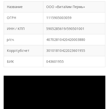
Название
ООО «ВитаХим Пермь»
ОГРН
1115905003059
ИНН / КПП
5905285619/590501001
р/сч.
40702810420420003880
Корр/субсчет
30101810422023601955
БИК
‎043601955