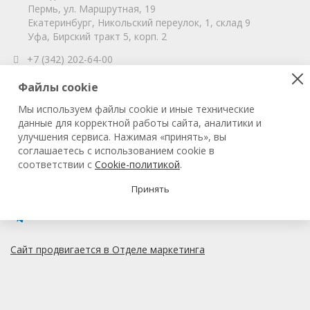
Пермь, ул. Маршрутная, 19
Екатеринбург, Никольский переулок, 1, склад 9
Уфа, Бирский тракт 5, корп. 2
+7 (342) 202-64-00
info@vitahim-perm.ru
Файлы cookie
ООО «ВитаХим Пермь»
Мы используем файлы cookie и иные технические
ОГРН: 1115905003059
данные для корректной работы сайта, аналитики и
ИНН/КПП: 5905285619/590501001
улучшения сервиса. Нажимая «принять», вы
соглашаетесь с использованием cookie в
соответствии с
Cookie-политикой
.
© 2022 ВитаХим Пермь
Все права защищены.
Принять
Сайт продвигается в Отделе маркетинга