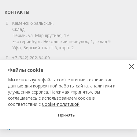
КОНТАКТЫ
Каменск-Уральский,
Склад:
Пермь, ул. Маршрутная, 19
Екатеринбург, Никольский переулок, 1, склад 9
Уфа, Бирский тракт 5, корп. 2
+7 (342) 202-64-00
info@vitahim-perm.ru
Файлы cookie
ООО «ВитаХим Пермь»
Мы используем файлы cookie и иные технические
ОГРН: 1115905003059
данные для корректной работы сайта, аналитики и
ИНН/КПП: 5905285619/590501001
улучшения сервиса. Нажимая «принять», вы
соглашаетесь с использованием cookie в
соответствии с
Cookie-политикой
.
© 2022 ВитаХим Пермь
Все права защищены.
Принять