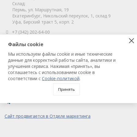
Склад:
Пермь, ул. Маршрутная, 19
Екатеринбург, Никольский переулок, 1, склад 9
Уфа, Бирский тракт 5, корп. 2
+7 (342) 202-64-00
info@vitahim-perm.ru
Файлы cookie
ООО «ВитаХим Пермь»
Мы используем файлы cookie и иные технические
ОГРН: 1115905003059
данные для корректной работы сайта, аналитики и
ИНН/КПП: 5905285619/590501001
улучшения сервиса. Нажимая «принять», вы
соглашаетесь с использованием cookie в
соответствии с
Cookie-политикой
.
© 2022 ВитаХим Пермь
Все права защищены.
Принять
Сайт продвигается в Отделе маркетинга