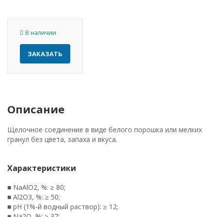
В наличии
ЗАКАЗАТЬ
Описание
Щелочное соединение в виде белого порошка или мелких
гранул без цвета, запаха и вкуса.
Характеристики
■ NaAlO2, %: ≥ 80;
■ Al2O3, %: ≥ 50;
■ рH (1%-й водный раствор): ≥ 12;
■ Na2O, %: ≥ 37;