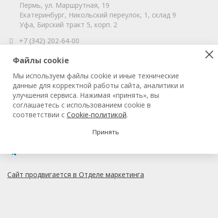
Пермь, ул. Маршрутная, 19
Екатеринбург, Никольский переулок, 1, склад 9
Уфа, Бирский тракт 5, корп. 2
+7 (342) 202-64-00
info@vitahim-perm.ru
Файлы cookie
ООО «ВитаХим Пермь»
Мы используем файлы cookie и иные технические
ОГРН: 1115905003059
данные для корректной работы сайта, аналитики и
ИНН/КПП: 5905285619/590501001
улучшения сервиса. Нажимая «принять», вы
соглашаетесь с использованием cookie в
соответствии с
Cookie-политикой
.
© 2022 ВитаХим Пермь
Все права защищены.
Принять
Сайт продвигается в Отделе маркетинга