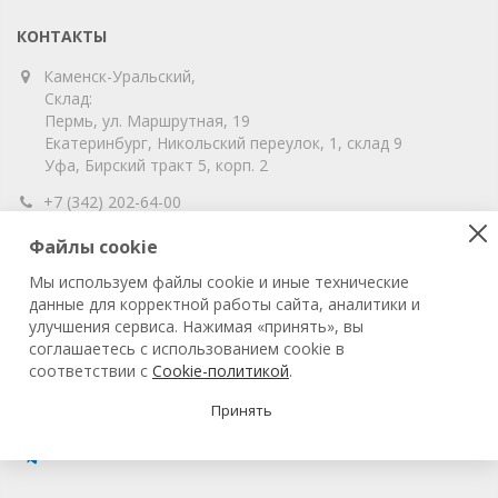
КОНТАКТЫ
Каменск-Уральский,
Склад:
Пермь, ул. Маршрутная, 19
Екатеринбург, Никольский переулок, 1, склад 9
Уфа, Бирский тракт 5, корп. 2
+7 (342) 202-64-00
info@vitahim-perm.ru
Файлы cookie
ООО «ВитаХим Пермь»
Мы используем файлы cookie и иные технические
ОГРН: 1115905003059
данные для корректной работы сайта, аналитики и
ИНН/КПП: 5905285619/590501001
улучшения сервиса. Нажимая «принять», вы
соглашаетесь с использованием cookie в
соответствии с
Cookie-политикой
.
© 2022 ВитаХим Пермь
Все права защищены.
Принять