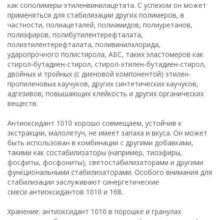
как сополимеры этиленвинилацетата. С успехом он может
применяться для стабилизации других полимеров, в
частности, полиацеталей, полиамидов, полиуретанов,
полиэфиров, полибутилентерефталата,
полиэтилентерефталата, поливинилхлорида,
ударопрочного полистирола, АБС, таких эластомеров как
стирол-бутадиен-стирол, стирол-этилен-бутадиен-стирол,
двойных и тройных (с диеновой компонентой) этилен-
пропиленовых каучуков, других синтетических каучуков,
адгезивов, повышающих клейкость и других органических
веществ.
Антиоксидант 1010 хорошо совмещаем, устойчив к
экстракции, малолетуч, не имеет запаха и вкуса. Он может
быть использован в комбинации с другими добавками,
такими как состабилизаторы (например, тиоэфиры,
фосфиты, фосфониты), светостабилизаторами и другими
функциональными стабилизаторами. Особого внимания для
стабилизации заслуживают синергетические
смеси антиоксидантов 1010 и 168.
Хранение: антиоксидант 1010 в порошке и гранулах