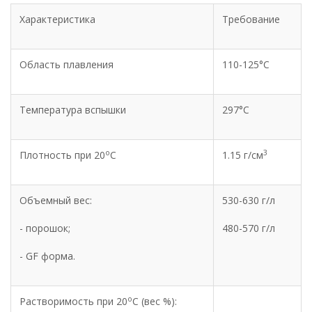
Характеристика
Требование
Область плавления
110-125°С
Температура вспышки
297°С
o
3
Плотность при 20
C
1.15 г/см
Объемный вес:
530-630 г/л
- порошок;
480-570 г/л
- GF форма.
o
Растворимость при 20
C (вес %):