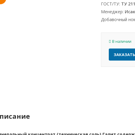
ГОСТ/ТУ:
ТУ 211
Менеджер:
Исак
Добавочный но
В наличии
ЗАКАЗАТ
писание
неральный концентрат (техническая соль) Галит содерж