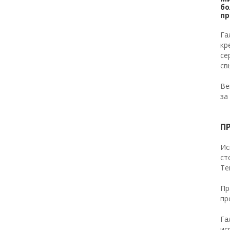
бо
пр
Га
кр
се
св
Ве
за
П
Ис
ст
Те
Пр
пр
Га
ис