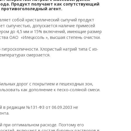
 йода. Продукт получают как сопутствующий
к противогололедный агент.
авляет собой кристаллический сыпучий продукт
ает сыпучестью, допускается наличие примесей
ером до 4,5 мм и 15% включений, имеющие размер
ства ОАО «Илецксоль », высшая степень очистки.
гигроскопичности. Хлористый натрий типа С из-
температурах смерзается.
ильных дорог с покрытием и пешеходных зон,
льзовать как дополнение к песко-соляной смеси.
 в редакции №131-ФЗ от 06.09.2003 не
ента.
й при оптимальном расходе. Поэтому его
лосетей, включают в состав буровых растворов в