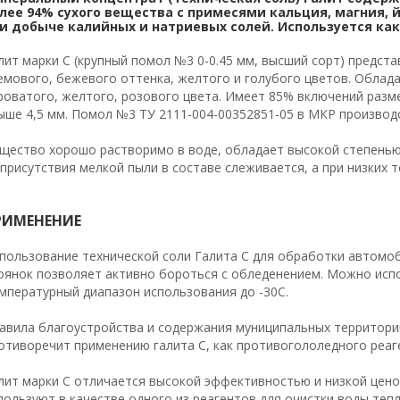
лее 94% сухого вещества с примесями кальция, магния,
и добыче калийных и натриевых солей. Используется ка
лит марки С (крупный помол №3 0-0.45 мм, высший сорт) предст
емового, бежевого оттенка, желтого и голубого цветов. Облад
роватого, желтого, розового цвета. Имеет 85% включений разм
ыше 4,5 мм. Помол №3 ТУ 2111-004-00352851-05 в МКР производ
щество хорошо растворимо в воде, обладает высокой степенью 
 присутствия мелкой пыли в составе слеживается, а при низких 
РИМЕНЕНИЕ
пользование технической соли Галита С для обработки автомоб
оянок позволяет активно бороться с обледенением. Можно испо
мпературный диапазон использования до -30С.
авила благоустройства и содержания муниципальных территорий
отиворечит применению галита С, как противогололедного реаг
лит марки С отличается высокой эффективностью и низкой цено
пользуют в качестве одного из реагентов для очистки воды теп