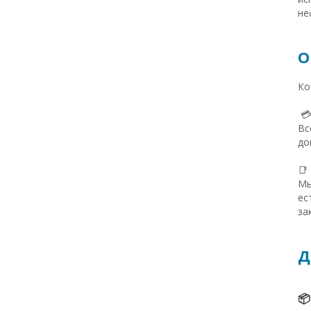
не
О
Ко

Вс
до
📑
Мы
ес
за
Д
📦