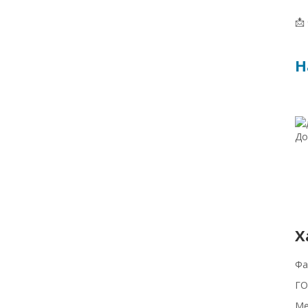
📩
Н
До
Х
Фа
ГО
Ме