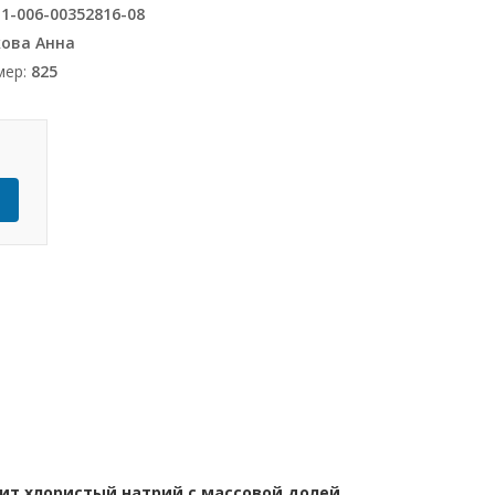
1-006-00352816-08
ова Анна
мер:
825
Ь
ит хлористый натрий с массовой долей