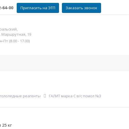
2-64-00
Пригласить на ЭТП
Заказать звонок
ральский,
л. Маршрутная, 19
Пт (8.00 - 17.00)
фат цинка
Контакты
Еще
гололедные реагенты
ГАЛИТ марка С в/с помол №3
 25 кг