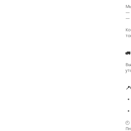
Мы
— 
— 
Ко
то

Вы
ут

🕘
Пн