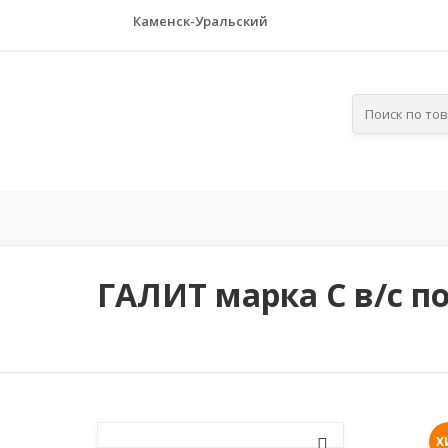
Каменск-Уральский
Главная
Компания
По отра
ГАЛИТ марка С в/с п
Х