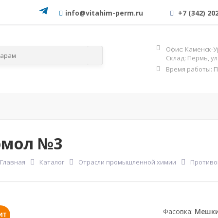
info@vitahim-perm.ru
+7 (342) 20
Офис: Каменск-У
Склад: Пермь, у
Время работы: Пн-
слям
По категориям
ОГНЕЗА
Фос
омол №3
Главная
Каталог
Отрасли промышленной химии
Противо
Фасовка:
Мешки
ИТ