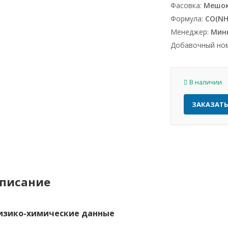
Фасовка:
Мешок 
Формула:
CO(NH
Менеджер:
Минн
Добавочный но
В наличии
ЗАКАЗАТ
писание
изико-химические данные