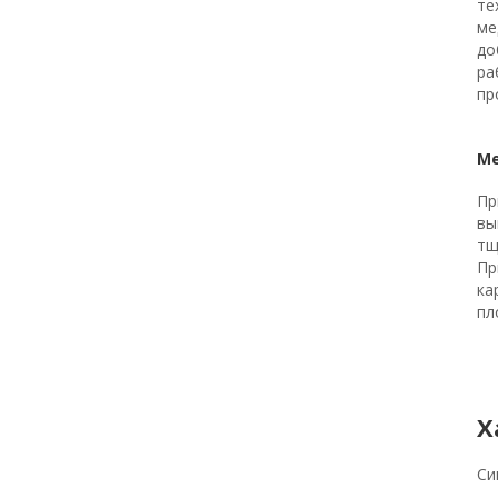
те
ме
до
ра
пр
Ме
Пр
вы
тщ
Пр
ка
пл
Х
Си