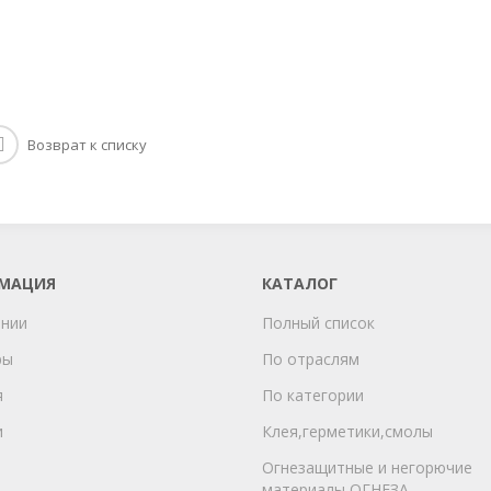
Возврат к списку
МАЦИЯ
КАТАЛОГ
ании
Полный список
ры
По отраслям
я
По категории
и
Клея,герметики,смолы
Огнезащитные и негорючие
материалы ОГНЕЗА