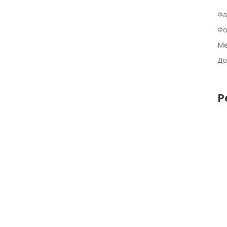
Фа
Фо
Ме
До
Р