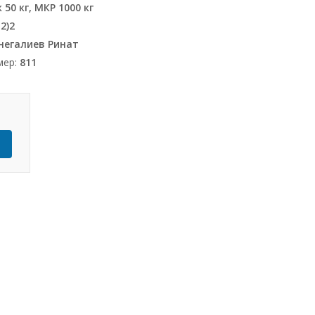
50 кг, МКР 1000 кг
2)2
егалиев Ринат
мер:
811
Ь