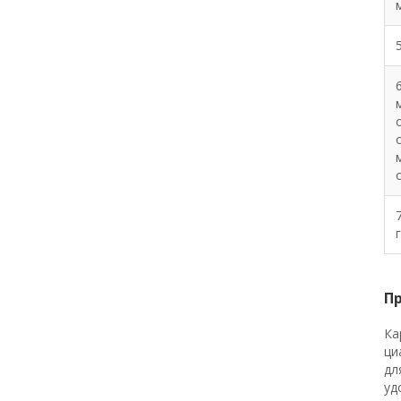
П
Ка
ци
дл
уд