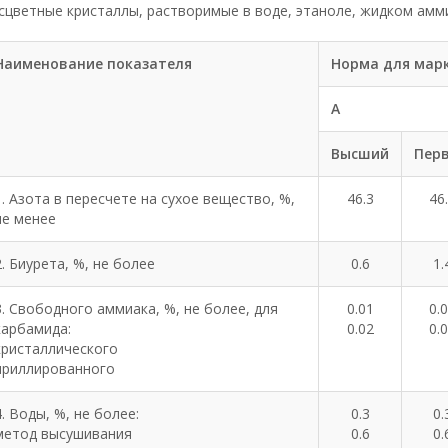
сцветные кристаллы, растворимые в воде, этаноле, жидком амм
Наименование показателя
Норма для марк
А
Высший
Пер
1. Азота в пересчете на сухое вещество, %,
46.3
46
не менее
2. Биурета, %, не более
0.6
1.
3. Свободного аммиака, %, не более, для
0.01
0.
карбамида:
0.02
0.
кристаллического
приллированного
4. Воды, %, не более:
0.3
0.
метод высушивания
0.6
0.