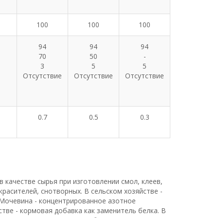
100
100
100
94
94
94
70
50
-
3
5
5
Отсутствие
Отсутствие
Отсутствие
0.7
0.5
0.3
 качестве сырья при изготовлении смол, клеев,
красителей, снотворных. В сельском хозяйстве -
 Мочевина - концентрированное азотное
тве - кормовая добавка как заменитель белка. В