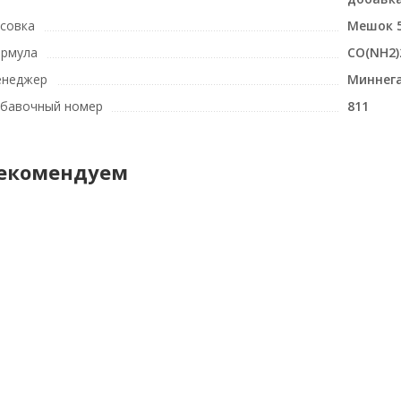
совка
Мешок 5
рмула
CO(NH2)
неджер
Миннега
бавочный номер
811
екомендуем