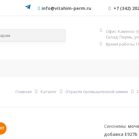
info@vitahim-perm.ru
+7 (342) 20
Офис: Каменск-У
Склад: Пермь, у
Время работы: Пн-
слям
По категориям
ОГНЕЗА
Фос
Главная
Каталог
Отрасли промышленной химии
Синонимы:
моче
ИТ
добавка E927b