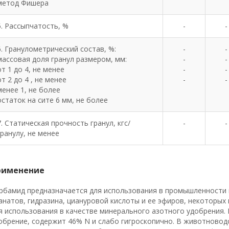
метод Фишера
5. Рассыпчатость, %
-
-
6. Гранулометрический состав, %:
-
-
массовая доля гранул размером, мм:
-
-
от 1 до 4, не менее
-
-
от 2 до 4 , не менее
-
-
менее 1, не более
остаток на сите 6 мм, не более
7. Статическая прочность гранул, кгс/
-
-
гранулу, не менее
рименение
рбамид предназначается для использования в промышленности в
анатов, гидразина, циануровой кислоты и ее эфиров, некоторых 
я использования в качестве минерального азотного удобрения.
обрение, содержит 46% N и слабо гигроскопично. В животноводс