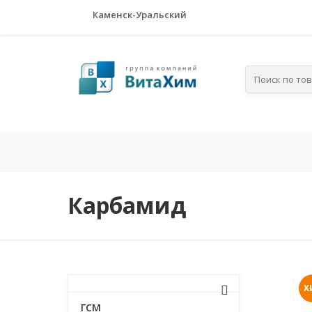
Каменск-Уральский
Главная
Компания
По отра
Карбамид
Х
ГСМ