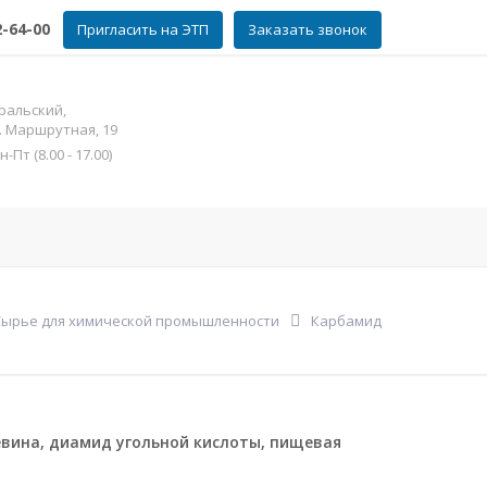
2-64-00
Пригласить на ЭТП
Заказать звонок
ральский,
л. Маршрутная, 19
Пт (8.00 - 17.00)
фат цинка
Контакты
Еще
Сырье для химической промышленности
Карбамид
вина, диамид угольной кислоты, пищевая