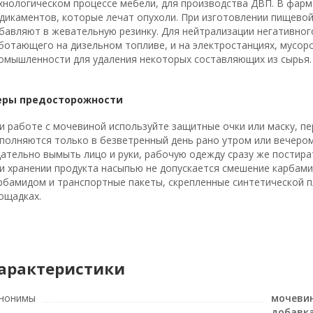
хнологическом процессе мебели, для производства ДВП. В фарм
дикаментов, которые лечат опухоли. При изготовлении пищевой
бавляют в жевательную резинку. Для нейтрализации негативного
ботающего на дизельном топливе, и на электростанциях, мусор
омышленности для удаления некоторых составляющих из сырья.
ры предосторожности
и работе с мочевиной используйте защитные очки или маску, пе
полняются только в безветренный день рано утром или вечером
ательно вымыть лицо и руки, рабочую одежду сразу же постира
и хранении продукта насыпью не допускается смешение карбами
рбамидом и транспортные пакеты, скрепленные синтетической п
ощадках.
арактеристики
нонимы
мочевин
добавка