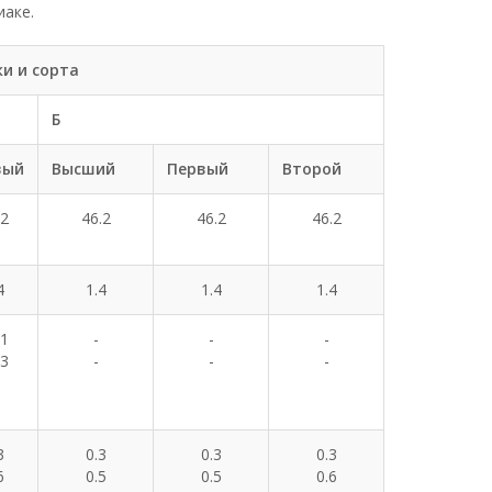
иаке.
и и сорта
Б
вый
Высший
Первый
Второй
.2
46.2
46.2
46.2
4
1.4
1.4
1.4
01
-
-
-
03
-
-
-
3
0.3
0.3
0.3
6
0.5
0.5
0.6