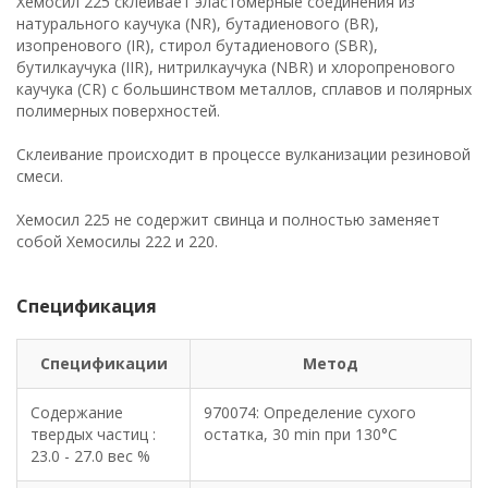
Хемосил 225 склеивает эластомерные соединения из
натурального каучука (NR), бутадиенового (BR),
изопренового (IR), стирол бутадиенового (SBR),
бутилкаучука (IIR), нитрилкаучука (NBR) и хлоропренового
каучука (CR) с большинством металлов, сплавов и полярных
полимерных поверхностей.
Склеивание происходит в процессе вулканизации резиновой
смеси.
Хемосил 225 не содержит свинца и полностью заменяет
собой Хемосилы 222 и 220.
Спецификация
Спецификации
Метод
Содержание
970074: Определение сухого
твердых частиц :
остатка, 30 min при 130°C
23.0 - 27.0 вес %