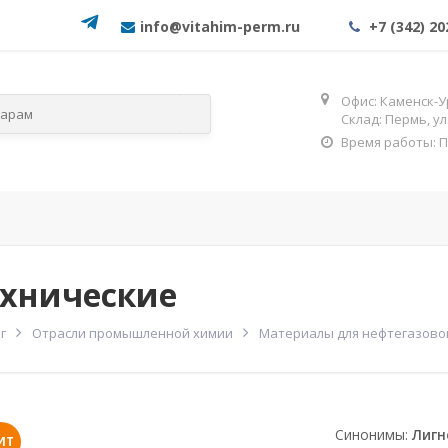
info@vitahim-perm.ru
+7 (342) 20
Офис: Каменск-У
Склад: Пермь, у
Время работы: Пн-
слям
По категориям
ОГНЕЗА
Фос
ехнические
г
Отрасли промышленной химии
Материалы для нефтегазов
Синонимы:
Лигн
ИТ