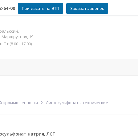
2-64-00
Пригласить на ЭТП
Заказать звонок
ральский,
л. Маршрутная, 19
Пт (8.00 - 17.00)
фат цинка
Контакты
Еще
ой промышленности
Лигносульфонаты технические
осульфонат натрия, ЛСТ