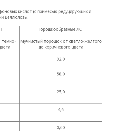
фоновых кислот (с примесью редуцирующих и
ки целлюлозы.
СТ
Порошкообразные ЛСТ
 темно-
Мучнистый порошок от светло-желтого
цвета
до коричневого цвета
92,0
58,0
25,0
4,6
0,60