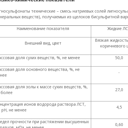
гносульфонаты технические – смесь натриевых солей лигносуль
неральных веществ), получаемых из щелоков бисульфитной вар
Наименование показателя
Жидкие Л
Вязкая жидкость
Внешний вид, цвет
коричневого 
ссовая доля сухих веществ, %, не менее
50,0
ссовая доля основного вещества, %, не
-
нее
ссовая доля золы к массе сухих веществ, %,
27,0
 более
нцентрация ионов водорода раствора ЛСТ,
4,5
. pH, не менее
едел прочности при растяжении высушенных
0,60
разцов, мПа, не менее