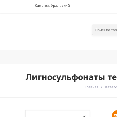
Каменск-Уральский
Главная
Компания
По отра
Лигносульфонаты т
Главная
Катало
Х