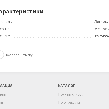
арактеристики
нонимы
Лигносу
совка
Мешок 2
СТ/ТУ
ТУ 2455
Возврат к списку
МАЦИЯ
КАТАЛОГ
ании
Полный список
ры
По отраслям