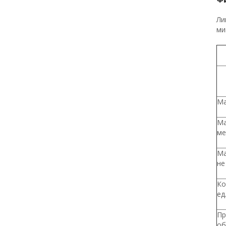
Ли
ми
Ма
Ма
ме
Ма
не
Ко
ед
Пр
об