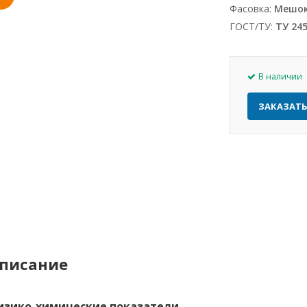
Фасовка:
Мешок 
ГОСТ/ТУ:
ТУ 245
В наличии
ЗАКАЗАТ
писание
изико-химические показатели