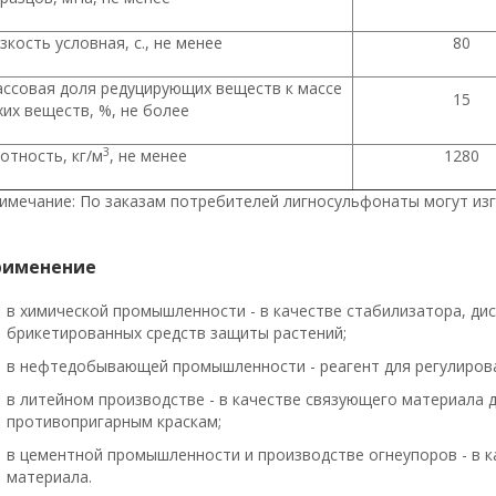
зкость условная, с., не менее
80
ссовая доля редуцирующих веществ к массе
15
хих веществ, %, не более
3
отность, кг/м
, не менее
1280
имечание: По заказам потребителей лигносульфонаты могут изг
рименение
в химической промышленности - в качестве стабилизатора, ди
брикетированных средств защиты растений;
в нефтедобывающей промышленности - реагент для регулиров
в литейном производстве - в качестве связующего материала 
противопригарным краскам;
в цементной промышленности и производстве огнеупоров - в 
материала.