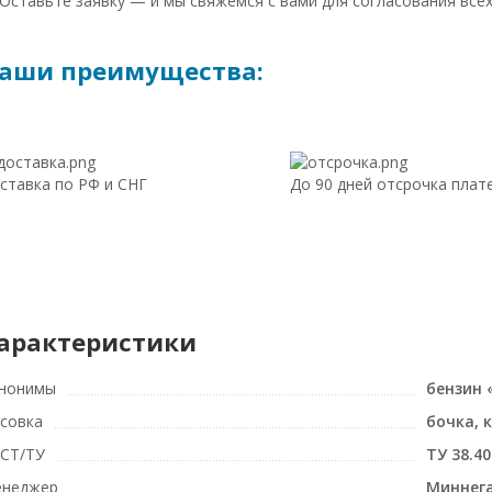
 Оставьте заявку — и мы свяжемся с вами для согласования всех
аши преимущества:
ставка по РФ и СНГ
До 90 дней отсрочка плат
арактеристики
нонимы
бензин 
совка
бочка, 
СТ/ТУ
ТУ 38.40
неджер
Миннега