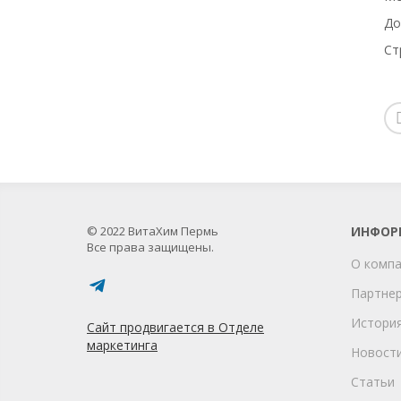
До
Ст
© 2022 ВитаХим Пермь
ИНФОР
Все права защищены.
О комп
Партне
Истори
Сайт продвигается в Отделе
маркетинга
Новост
Статьи