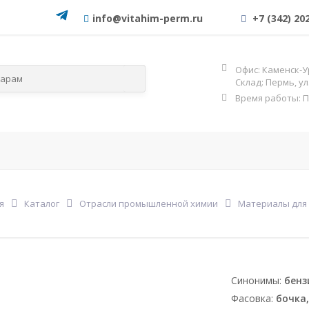
info@vitahim-perm.ru
+7 (342) 20
Офис: Каменск-У
Склад: Пермь, у
Время работы: Пн-
слям
По категориям
ОГНЕЗА
Фос
я
Каталог
Отрасли промышленной химии
Материалы для
Синонимы:
бенз
Фасовка:
бочка,