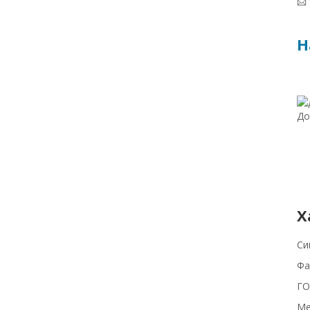
📩
Н
До
Х
Си
Фа
ГО
Ме