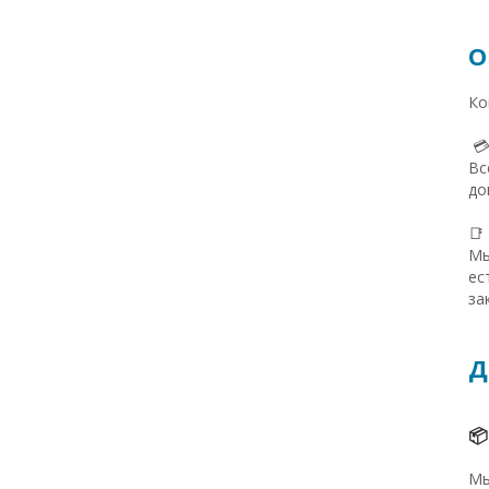
О
Ко

Вс
до
📑
Мы
ес
за
Д
📦
Мы