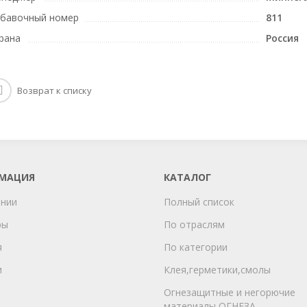
бавочный номер
811
рана
Россия
Возврат к списку
МАЦИЯ
КАТАЛОГ
ании
Полный список
ры
По отраслям
я
По категории
и
Клея,герметики,смолы
Огнезащитные и негорючие
материалы ОГНЕЗА