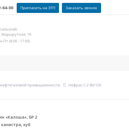
2-64-00
Пригласить на ЭТП
Заказать звонок
ральский,
л. Маршрутная, 19
Пт (8.00 - 17.00)
фат цинка
Контакты
Еще
 нефтегазовой промышленности
Нефрас С-2 80/120
ин «Калоша», БР 2
 канистра, куб