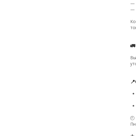
— 
— 
Ко
то

Вы
ут

🕘
Пн