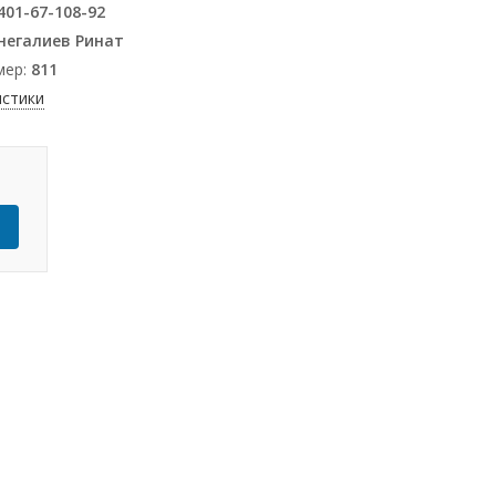
401-67-108-92
егалиев Ринат
мер:
811
истики
Ь