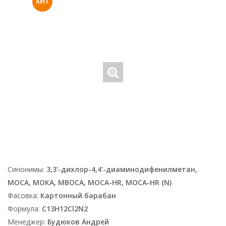
ХИТ
Синонимы:
3,3'-дихлор-4,4'-диаминодифенилметан,
MOCA, МОКА, MBOCA, MOCA-HR, MOCA-HR (N)
Фасовка:
Картонный барабан
Формула:
C13H12Cl2N2
Менеджер:
Будюков Андрей