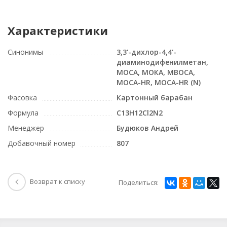
Характеристики
Синонимы
3,3'-дихлор-4,4'-
диаминодифенилметан,
MOCA, МОКА, MBOCA,
MOCA-HR, MOCA-HR (N)
Фасовка
Картонный барабан
Формула
C13H12Cl2N2
Менеджер
Будюков Андрей
Добавочный номер
807
Возврат к списку
Поделиться: