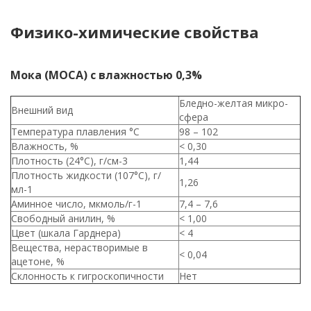
Физико-химические свойства
Мока (MOCA) с влажностью 0,3%
Бледно-желтая микро-
Внешний вид
сфера
Температура плавления °С
98 – 102
Влажность, %
< 0,30
Плотность (24°С), г/см-3
1,44
Плотность жидкости (107°С), г/
1,26
мл-1
Аминное число, мкмоль/г-1
7,4 – 7,6
Свободный анилин, %
< 1,00
Цвет (шкала Гарднера)
< 4
Вещества, нерастворимые в
< 0,04
ацетоне, %
Склонность к гигроскопичности
Нет