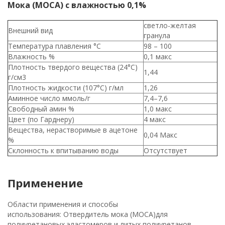
Мока (MOCA) с влажностью 0,1%
светло-желтая
Внешний вид
гранула
Температура плавления °C
98 – 100
Влажность %
0,1 макс
Плотность твердого вещества (24°C)
1,44
г/см3
Плотность жидкости (107°C) г/мл
1,26
Аминное число ммоль/г
7,4–7,6
Свободный амин %
1,0 макс
Цвет (по Гарднеру)
4 макс
Вещества, нерастворимые в ацетоне
0,04 Макс
%
Склонность к впитыванию воды
Отсутствует
Применение
Области применения и способы
использования: Отвердитель мока (MOCA)для
полиуретановых эластомеров и литых полиуретанов.