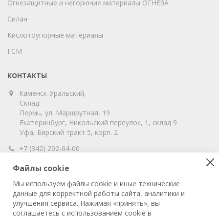
Огнезащитные и негорючие материалы ОГНЕЗА
Силан
Кислотоупорные материалы
ГСМ
КОНТАКТЫ
Каменск-Уральский,
Склад:
Пермь, ул. Маршрутная, 19
Екатеринбург, Никольский переулок, 1, склад 9
Уфа, Бирский тракт 5, корп. 2
+7 (342) 202-64-00
info@vitahim-perm.ru
Файлы cookie
ООО «ВитаХим Пермь»
Мы используем файлы cookie и иные технические
ОГРН: 1115905003059
данные для корректной работы сайта, аналитики и
ИНН/КПП: 5905285619/590501001
улучшения сервиса. Нажимая «принять», вы
соглашаетесь с использованием cookie в