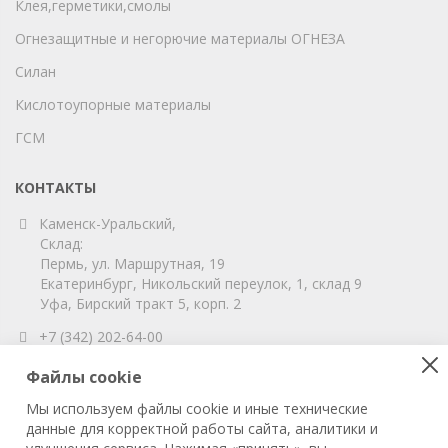
Клея,герметики,смолы
Огнезащитные и негорючие материалы ОГНЕЗА
Силан
Кислотоупорные материалы
ГСМ
КОНТАКТЫ
Каменск-Уральский,
Склад:
Пермь, ул. Маршрутная, 19
Екатеринбург, Никольский переулок, 1, склад 9
Уфа, Бирский тракт 5, корп. 2
+7 (342) 202-64-00
info@vitahim-perm.ru
Файлы cookie
ООО «ВитаХим Пермь»
Мы используем файлы cookie и иные технические
ОГРН: 1115905003059
данные для корректной работы сайта, аналитики и
ИНН/КПП: 5905285619/590501001